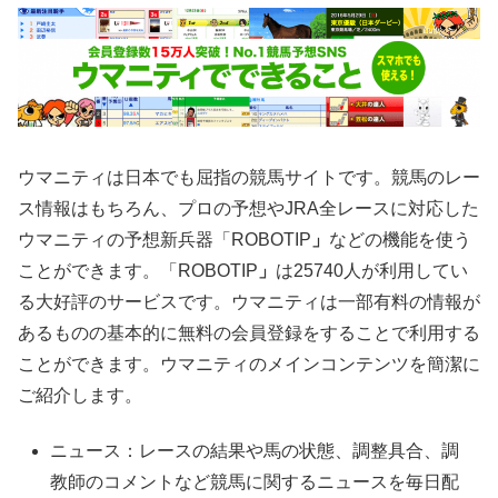
ウマニティは日本でも屈指の競馬サイトです。競馬のレー
ス情報はもちろん、プロの予想やJRA全レースに対応した
ウマニティの予想新兵器「ROBOTIP
」
などの機能を使う
ことができます。「ROBOTIP
」
は25740人が利用してい
る大好評のサービスです。ウマニティは一部有料の情報が
あるものの基本的に無料の会員登録をすることで利用する
ことができます。ウマニティのメインコンテンツを簡潔に
ご紹介します。
ニュース：レースの結果や馬の状態、調整具合、調
教師のコメントなど競馬に関するニュースを毎日配