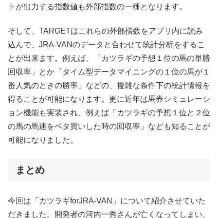
トが出力する指数値も外部指数の一種となります。
そして、TARGETはこれらの外部指数をアプリ内に読み
込んで、JRA-VANのデータと合わせて統計分析をするこ
とが出来ます。例えば、「カツラギの予想１位の馬の単勝
回収率」とか「タイム型データマイニングの１位の馬が１
番人気のときの勝率」などの、複雑な条件下の統計情報を
得ることが可能になります。更に近年は馬券シミュレーシ
ョン機能も実装され、例えば「カツラギの予想１位と２位
の馬の馬連をベタ買いした時の回収率」なども知ることが
可能になりました。
まとめ
今回は「カツラギforJRA-VAN」について紹介させていた
だきました。開発者の河内一秀さんが亡くなってしまい、