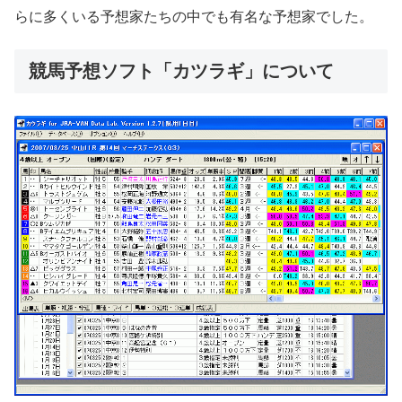
らに多くいる予想家たちの中でも有名な予想家でした。
競馬予想ソフト「カツラギ」について