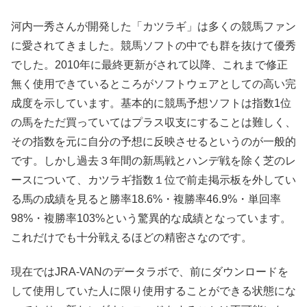
河内一秀さんが開発した「カツラギ」は多くの競馬ファン
に愛されてきました。競馬ソフトの中でも群を抜けて優秀
でした。2010年に最終更新がされて以降、これまで修正
無く使用できているところがソフトウェアとしての高い完
成度を示しています。基本的に競馬予想ソフトは指数1位
の馬をただ買っていてはプラス収支にすることは難しく、
その指数を元に自分の予想に反映させるというのが一般的
です。しかし過去３年間の新馬戦とハンデ戦を除く芝のレ
ースについて、カツラギ指数１位で前走掲示板を外してい
る馬の成績を見ると勝率18.6%・複勝率46.9%・単回率
98%・複勝率103%という驚異的な成績となっています。
これだけでも十分戦えるほどの精密さなのです。
現在ではJRA-VANのデータラボで、前にダウンロードを
して使用していた人に限り使用することができる状態にな