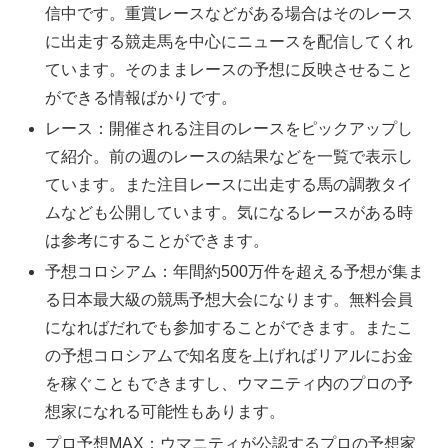
信中です。重賞レースなどがある場合はそのレース
に出走する競走馬を中心にニュースを配信してくれ
ています。そのままレースの予想に反映させること
ができる情報ばかりです。
レース：開催される注目のレースをピックアップし
て紹介。前の週のレースの結果などを一覧で表示し
ています。また注目レースに出走する馬の調教タイ
ムなども公開しています。気になるレースがある時
は参考にすることができます。
予想コロシアム：年間約500万件を超える予想が集ま
る日本最大級の競馬予想大会になります。無料会員
になればだれでも参加することができます。またこ
の予想コロシアムで知名度を上げればリアルにお金
を稼ぐこともできますし、ウマニティ内のプロの予
想家になれる可能性もあります。
プロ予想MAX：ウマニティが公認するプロの予想家