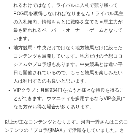
れるわけではなく、ライバルに入札で競り勝って
POG馬を獲得しなければなりません！ライバル馬主
の入札傾向、情報をもとに戦略を立てる＝馬主力が
最も問われるペーパー・オーナー・ゲームとなって
います。
地方競馬：中央だけではなく地方競馬だけに絞った
コンテンツも展開しています。地方だけの予想コロ
シアムやプロ予想もあります。中央競馬とは違い平
日も開催されているので、もっと競馬を楽しみたい
人は利用するのも良いと思います。
VIPクラブ：月額934円を払うと様々な特典を得るこ
とができます。ウマニティを多用するならVIP会員に
なる方がお得な場合が多くあります。
以上が主なコンテンツとなります。河内一秀さんはこのコ
ンテンツの「プロ予想MAX」で活躍をしていました。さ