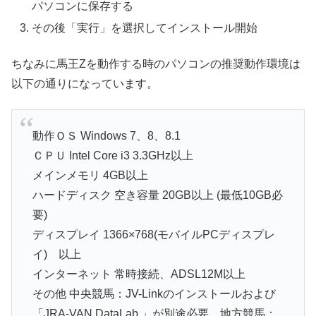
パソコンに保存する
その後「実行」を選択してインストール開始
ちなみに馬王Zを動作する時のパソコンの推奨動作環境は
以下の通りになっています。
動作ＯＳ Windows 7、8、8.1
ＣＰＵ Intel Core i3 3.3GHz以上
メインメモリ 4GB以上
ハードディスク 空き容量 20GB以上 (最低10GB必
要)
ディスプレイ 1366×768(モバイルPCディスプレ
イ) 以上
インターネット 常時接続、ADSL12M以上
その他 中央競馬：JV-Linkのインストールおよび
「JRA-VAN DataLab.」が別途必要 地方競馬：