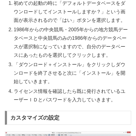
初めての起動の時に「デフォルトデータベースをダ
ウンロードしてインストールしますか？」という画
面が表示されるので「はい」ボタンを選択します。
1986年からの中央競馬・2005年からの地方競馬デー
タベースと中央競馬のみの1986年からのデータベー
スが選択制になっていますので、自分のデータベー
スにあったものを選択してクリックします。
「ダウンロード＋インストール」をクリックしダウ
ンロードを終了させると次に「インストール」を開
始していきます。
ライセンス情報を確認したら既に発行されているユ
ーザーＩＤとパスワードを入力していきます。
カスタマイズの設定