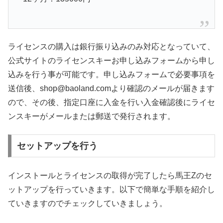
ライセンスの購入は銀行振り込みのみ対応となっていて、
公式サイトのライセンスキーお申し込みフォームから申し
込みを行う事が可能です。申し込みフォームで必要事項を
送信後、shop@baoland.comより確認のメールが届きます
ので、その後、指定口座に入金を行い入金確認後にライセ
ンスキーがメールまたは郵送で発行されます。
セットアップを行う
インストールとライセンスの取得が完了したら馬王Zのセ
ットアップを行っていきます。以下で簡単な手順を紹介し
ていきますのでチェックしていきましょう。