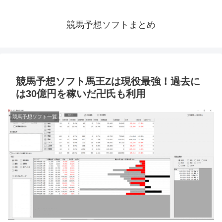
競馬予想ソフトまとめ
競馬予想ソフト馬王Zは現役最強！過去に
は30億円を稼いだ卍氏も利用
競馬予想ソフト一覧