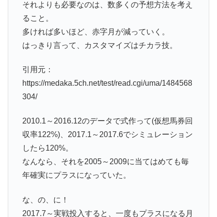
それよりも必要なのは、数多くの予想方法を考え
ること。
多ければ多いほど、赤字月が減っていく。
はっきり言って、カスタマイズはチカラ技。
引用元：
https://medaka.5ch.net/test/read.cgi/uma/1484568
304/
2010.1～2016.12のデータで式作って(仮想馬券回
収率122%)、2017.1～2017.6でシミュレーション
したら120%。
なんなら、それを2005～2009に当てはめても毎
年確実にプラスになっていた。
な、の、に！
2017.7～実戦投入すると、一度もプラスになる月