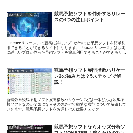
競馬予想ソフトを仲介するリレー
競馬予想ソフト一覧
スの3つの注目ポイント
「reraceリレース」は競馬に詳しいプロが作った予想ソフトを簡単利
用できることができるサイトになります。「reraceリレース」は競馬
に詳しいプロが作った予想ソフトを簡単利用できることができるサイ
トになります。そんな「reraceリレース」についてこの記事で紹介し
たいと思います。利用を悩んでいる方は是非参考にしてみてくださ
い！
競馬予想ソフト展開指数ハリケー
競馬予想ソフト一覧
ン2の強みとは？5ステップで解
説！
新指数系競馬予想ソフト展開指数ハリケーン2どは一体どんな競馬予
想ソフトなのか？気になるその強みや特徴的な機能について解説して
いきます。競馬予想ソフトをお探しの方は要チェック！
競馬予想ソフトならオッズ分析ソ
競馬予想ソフト一覧
フトMONSTER！稼ぐための7つ