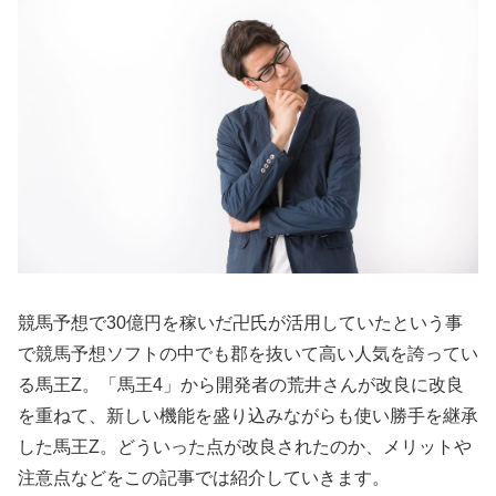
競馬予想で30億円を稼いだ卍氏が活用していたという事
で競馬予想ソフトの中でも郡を抜いて高い人気を誇ってい
る馬王Z。「馬王4」から開発者の荒井さんが改良に改良
を重ねて、新しい機能を盛り込みながらも使い勝手を継承
した馬王Z。どういった点が改良されたのか、メリットや
注意点などをこの記事では紹介していきます。