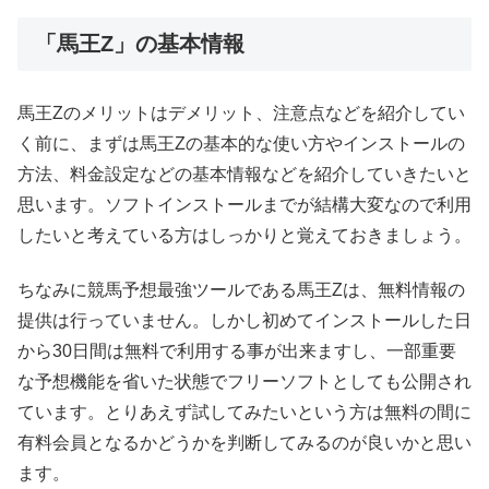
「馬王Z」の基本情報
馬王Zのメリットはデメリット、注意点などを紹介してい
く前に、まずは馬王Zの基本的な使い方やインストールの
方法、料金設定などの基本情報などを紹介していきたいと
思います。ソフトインストールまでが結構大変なので利用
したいと考えている方はしっかりと覚えておきましょう。
ちなみに競馬予想最強ツールである馬王Zは、無料情報の
提供は行っていません。しかし初めてインストールした日
から30日間は無料で利用する事が出来ますし、一部重要
な予想機能を省いた状態でフリーソフトとしても公開され
ています。とりあえず試してみたいという方は無料の間に
有料会員となるかどうかを判断してみるのが良いかと思い
ます。