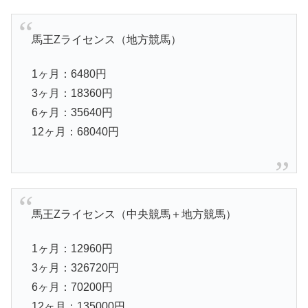
馬王Zライセンス（地方競馬）
1ヶ月：6480円
3ヶ月：18360円
6ヶ月：35640円
12ヶ月：68040円
馬王Zライセンス（中央競馬＋地方競馬）
1ヶ月：12960円
3ヶ月：326720円
6ヶ月：70200円
12ヶ月：135000円