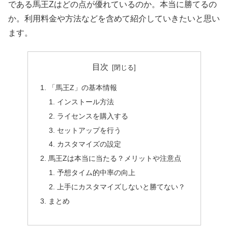
である馬王Zはどの点が優れているのか。本当に勝てるの
か。利用料金や方法などを含めて紹介していきたいと思い
ます。
目次
「馬王Z」の基本情報
インストール方法
ライセンスを購入する
セットアップを行う
カスタマイズの設定
馬王Zは本当に当たる？メリットや注意点
予想タイム的中率の向上
上手にカスタマイズしないと勝てない？
まとめ