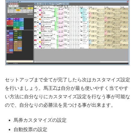
セットアップまで全てが完了したら次はカスタマイズ設定
を行いましょう。馬王Zは自分が最も使いやすく当てやす
い方法に自分なりにカスタマイズ設定を行なう事が可能な
ので、自分なりの必勝法を見つける事が出来ます。
馬券カスタマイズの設定
自動投票の設定