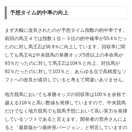
予想タイム的中率の向上
まず大幅に改良されたのが予想タイム指数の的中率です。
前回の馬王４では指数１位～３位の的中確率が55.4％だっ
たのに対し馬王Zは56.9％に向上しています。回収率に関
しても馬王4は中央競馬の単勝オッズ5倍以上の本命馬が
93％だったのに対して馬王Zは104％と向上、対抗馬が
92％だったのに対して103％と、あらゆる点で高精度なソ
フトへの改良が成功していると考えて間違いありません。
地方競馬においても単勝オッズの回収率は100％を余裕で
越える116％と高い数値を発揮していますので、中央競馬
だけでなく地方競馬でも競馬予想において高い実力を発揮
しているソフトであると言えます。開発者の荒井さんによ
ると「最新版かつ最終形バージョン」と明言していますの