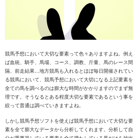
競馬予想において大切な要素って色々ありますよね。例え
ば血統、騎手、馬場、コース、調教、斤量、馬のレース間
隔、前走結果…地方競馬も入れるとほぼ毎日開催されてい
る競馬において、競馬予想において大切になる上記要素を
全ての馬を調べるのは膨大な時間がかかりますのでまず無
理です。そうなるとある程度大切な要素であるという事を
絞って普通は調べていきますよね。
しかし競馬予想ソフトを使えば競馬予想において大切な要
素を全て膨大なデータから分析してくれます。分析して自