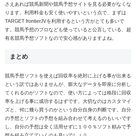
さえあれば競馬新聞や競馬予想サイトを見る必要がなくな
ります。利用料金も安く使いやすいという点で、まずは
TARGET frontierJVを利用するという方がとても多いで
す。競馬予想のプロなども使っていると公言している、超
有名競馬予想ソフトなので安心感がありますよね。
まとめ
競馬予想ソフトを使えば回収率を絶対に上げる事が出来る
という訳ではありませんが、膨大なデータを即座に分析し
てくれるのがソフトなので、使い方によっては格段に回収
率を上げる事に成功するはずです。大切なのはカスタマイ
ズと、何に幾ら買うのかという自分自身の判断です。自分
の予想とソフトの予想を組み合わせて考えるのもいいです
し、自分の予想は全く活用せずに１００％ソフト頼みで予
想を組み立てていくのも良いでしょう。