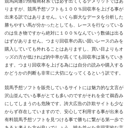
競馬関連の情報商材系では必ず出てくるデメリットではあ
りますが、競馬予想ソフトも１００％回収率を上げる事が
出来る訳ではありません。いくら膨大なデータを分析した
勝ちやすい馬が分かったとしても、レースを行なっている
のは生き物ですから絶対に１００％なんていう数値は出る
はずがありません。つまり回収率の高い固いレースのみを
購入していても外れることはありますし、買い目よりもオ
ッズの方が低ければ的中率が高くても回収率は落ちていき
ます。つまり回収率を上げる為には自分の読みや購入する
かどうかの判断も非常に大切になってくるという訳です。
競馬予想ソフトを販売しているサイトには魅力的な文言が
沢山並んでいる事がとても多いのですがそれを全て鵜呑み
にしてしまうのも危険です。誇大広告の詐欺サイトも少な
からず存在していますので、安心して利用する事が出来る
有料競馬予想ソフトを見つける事で勝ちに繋がる第一歩で
あると考えた方が良いでしょう。嘘を並べた非現実的な言