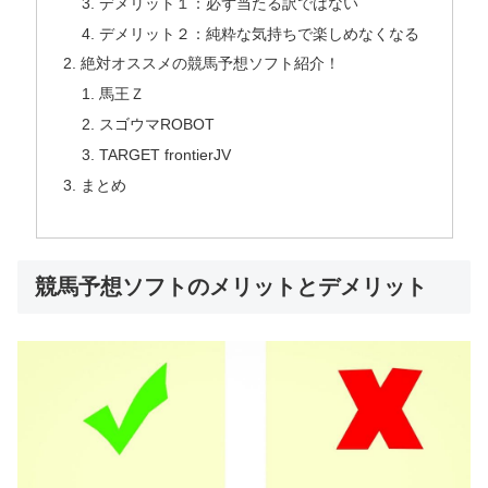
デメリット１：必ず当たる訳ではない
デメリット２：純粋な気持ちで楽しめなくなる
絶対オススメの競馬予想ソフト紹介！
馬王Ｚ
スゴウマROBOT
TARGET frontierJV
まとめ
競馬予想ソフトのメリットとデメリット