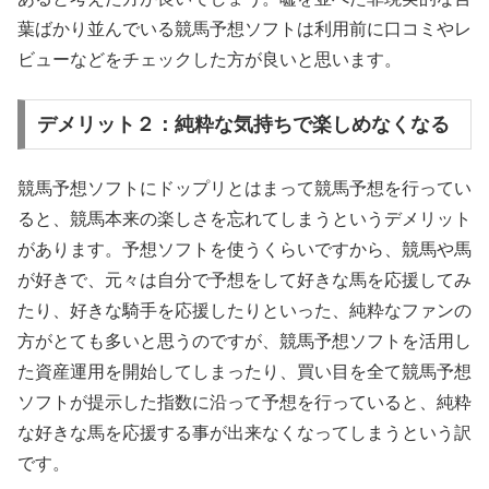
葉ばかり並んでいる競馬予想ソフトは利用前に口コミやレ
ビューなどをチェックした方が良いと思います。
デメリット２：純粋な気持ちで楽しめなくなる
競馬予想ソフトにドップリとはまって競馬予想を行ってい
ると、競馬本来の楽しさを忘れてしまうというデメリット
があります。予想ソフトを使うくらいですから、競馬や馬
が好きで、元々は自分で予想をして好きな馬を応援してみ
たり、好きな騎手を応援したりといった、純粋なファンの
方がとても多いと思うのですが、競馬予想ソフトを活用し
た資産運用を開始してしまったり、買い目を全て競馬予想
ソフトが提示した指数に沿って予想を行っていると、純粋
な好きな馬を応援する事が出来なくなってしまうという訳
です。