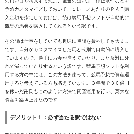
の買い目や購入する式別、配当の狙い所、停止条件などを
予めカスタマイズしておいて、１レースあたりのＰＡＴ購
入金額を指定しておけば、後は競馬予想ソフトが自動的に
競馬の馬券を購入してくれるという訳です。
その間は仕事をしていても趣味に時間を費やしても大丈夫
です。自分がカスタマイズした馬と式別で自動的に購入し
ていますので、勝手にお金が増えていたり、また反対に外
れて減っていたりするという訳です。競馬予想ソフトを利
用する方の中には、この方法を使って、競馬予想で資産運
用すると考えている方も増えています。３年間で３０億円
を稼いだ卍氏もこのように方法で資産運用を行い、莫大な
資産を築き上げたのです。
デメリット１：必ず当たる訳ではない